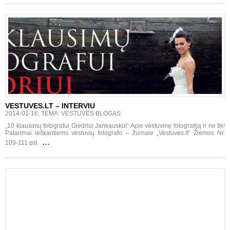
VESTUVES.LT – INTERVIU
2014-01-16, TEMA: VESTUVĖS BLOGAS
„10 klausimų fotografui Giedriui Jankauskui“ Apie vestuvinę fotografiją ir ne tik!
Patarimai ieškantiems vestuvių fotografo – žurnale „Vestuvės.lt“ Žiemos Nr.
...
109-111 psl.