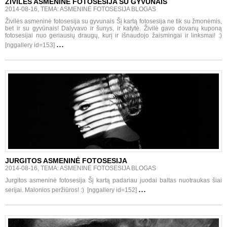
ŽIVILĖS ASMENINĖ FOTOSESIJA SU GYVUNAIS
2014-08-16, TEMA: ASMENINĖ FOTOSESIJA BLOGAS
Živilės asmeninė fotosesija su gyvunais Šį kartą fotosesija ne tik su žmonėmis,
bet ir su gyvūnais! Dalyvavo ir šunys, ir katytė. Živilė gavo dovanų kuponą
fotosesijai nuo geriausių draugų, kurį ir išnaudojo žaismingai ir linksmai! :)
...
[nggallery id=153]
JURGITOS ASMENINĖ FOTOSESIJA
2014-08-16, TEMA: ASMENINĖ FOTOSESIJA BLOGAS
Jurgitos asmeninė fotosesija Šį kartą padariau juodai baltas nuotraukas šiai
...
serijai. Malonios peržiūros! :) [nggallery id=152]