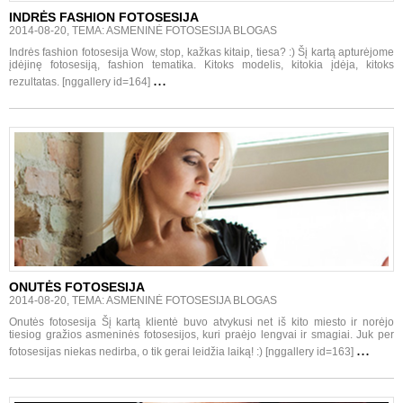
INDRĖS FASHION FOTOSESIJA
2014-08-20, TEMA: ASMENINĖ FOTOSESIJA BLOGAS
Indrės fashion fotosesija Wow, stop, kažkas kitaip, tiesa? :) Šį kartą apturėjome
įdėjinę fotosesiją, fashion tematika. Kitoks modelis, kitokia įdėja, kitoks
...
rezultatas. [nggallery id=164]
ONUTĖS FOTOSESIJA
2014-08-20, TEMA: ASMENINĖ FOTOSESIJA BLOGAS
Onutės fotosesija Šį kartą klientė buvo atvykusi net iš kito miesto ir norėjo
tiesiog gražios asmeninės fotosesijos, kuri praėjo lengvai ir smagiai. Juk per
...
fotosesijas niekas nedirba, o tik gerai leidžia laiką! :) [nggallery id=163]