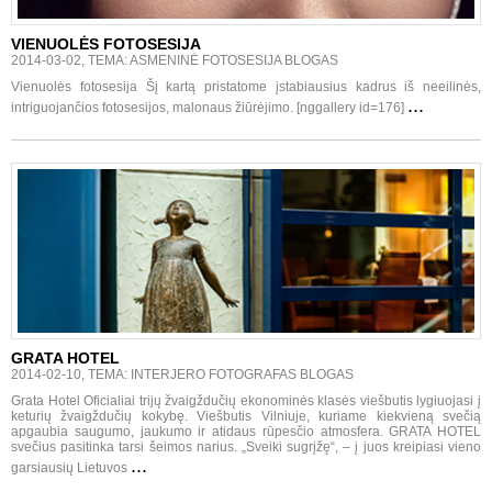
VIENUOLĖS FOTOSESIJA
2014-03-02, TEMA: ASMENINĖ FOTOSESIJA BLOGAS
Vienuolės fotosesija Šį kartą pristatome įstabiausius kadrus iš neeilinės,
...
intriguojančios fotosesijos, malonaus žiūrėjimo. [nggallery id=176]
GRATA HOTEL
2014-02-10, TEMA: INTERJERO FOTOGRAFAS BLOGAS
Grata Hotel Oficialiai trijų žvaigždučių ekonominės klasės viešbutis lygiuojasi į
keturių žvaigždučių kokybę. Viešbutis Vilniuje, kuriame kiekvieną svečią
apgaubia saugumo, jaukumo ir atidaus rūpesčio atmosfera. GRATA HOTEL
svečius pasitinka tarsi šeimos narius. „Sveiki sugrįžę“, – į juos kreipiasi vieno
...
garsiausių Lietuvos