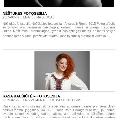
NĖŠTUKĖS FOTOSESIJA
2015-03-02, TEMA: ŠEIMA BLOGAS
Nėštukės fotosesija Nėščiosios fotosesija - Aivaras ir Roma 2015 Fotografuotis
su pilvuku yra geriausias laikotarpis, kadangi tuomet išryškėja gražiosios
linijos. Nėštumas - stebuklingas, tyras ir paslaptingas metas, nešantis savyje
...
nenusakomą šilumą. Įamžinkite nuotraukose tą subtilų mamos ir vaikelio
RASA KAUŠIŪTĖ – FOTOSESIJA
2015-02-22, TEMA: ASMENINĖ FOTOSESIJA BLOGAS
Rasa Kaušiūtė Fotosesiją, skirtą specialiai autorinės dainos premjerai „Man
patinka žiema" [nggallery id=183] Rasa, kaip ir daugelis atlikėjų, jau seniai
svajojo sukurti Kalėdinę dainą, tačiau, anot atlikėjos, nuoširdžios dainos
dirbtinai nesukursi, o pakilios nuotaikos iki šiol nesulaukė – tik darbas, darbas