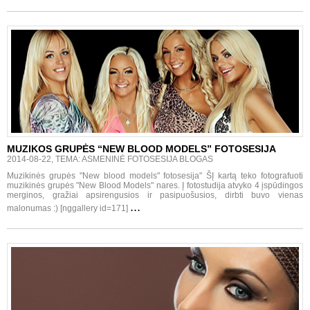
MUZIKOS GRUPĖS “NEW BLOOD MODELS” FOTOSESIJA
2014-08-22, TEMA: ASMENINĖ FOTOSESIJA BLOGAS
Muzikinės grupės "New blood models" fotosesija" ŠĮ kartą teko fotografuoti
muzikinės grupės "New Blood Models" nares. Į fotostudija atvyko 4 įspūdingos
merginos, gražiai apsirengusios ir pasipuošusios, dirbti buvo vienas
...
malonumas :) [nggallery id=171]