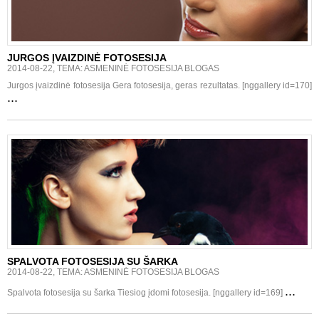
JURGOS ĮVAIZDINĖ FOTOSESIJA
2014-08-22, TEMA: ASMENINĖ FOTOSESIJA BLOGAS
Jurgos įvaizdinė fotosesija Gera fotosesija, geras rezultatas. [nggallery id=170]
...
SPALVOTA FOTOSESIJA SU ŠARKA
2014-08-22, TEMA: ASMENINĖ FOTOSESIJA BLOGAS
...
Spalvota fotosesija su šarka Tiesiog įdomi fotosesija. [nggallery id=169]