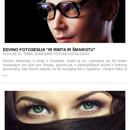
EDVINO FOTOSESIJA “IR RIMTA IR ŠMAIKSTU”
2014-08-20, TEMA: ASMENINĖ FOTOSESIJA BLOGAS
Edvino fotosesija Ir rimta ir šmaikstu, kodėl gi ne, nebutinai juk tik rimtos
nuotraukos turi būti pas žmogu, galima juk ir pašmaikštauti įkūniti ir linksmą
personažą, kad žiurint sukeltu ne tik nuostaba bet ir šypsena :) Butent tokia ši
...