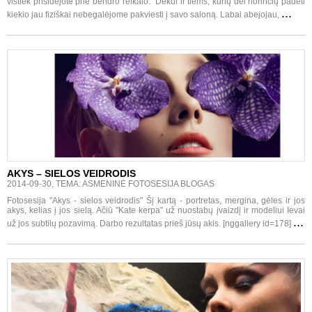
vistiek prisidėjote prie bendro reikalo. Dėkui ir tiems, kurių dėl norinčių padėti
...
kiekio jau fiziškai nebegalėjome pakviesti į savo saloną. Labai abejojau,
AKYS – SIELOS VEIDRODIS
2014-09-30, TEMA: ASMENINĖ FOTOSESIJA BLOGAS
Fotosesija "Akys - sielos veidrodis" Šį kartą - portretas, mergina, gėles ir jos
akys, kelias į jos sielą. Ačiū "Kate kerpa" už nuostabų įvaizdį ir modeliui Ievai
...
už jos subtilų pozavimą. Darbo rezultatas prieš jūsų akis. [nggallery id=178]