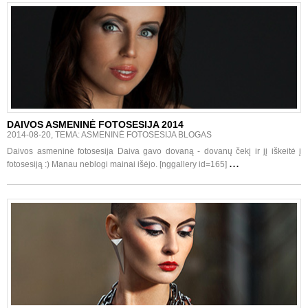
DAIVOS ASMENINĖ FOTOSESIJA 2014
2014-08-20, TEMA: ASMENINĖ FOTOSESIJA BLOGAS
Daivos asmeninė fotosesija Daiva gavo dovaną - dovanų čekį ir jį iškeitė į
...
fotosesiją :) Manau neblogi mainai išėjo. [nggallery id=165]