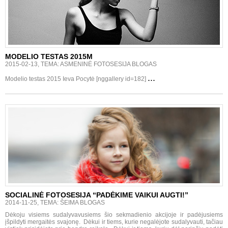
MODELIO TESTAS 2015M
2015-02-13, TEMA: ASMENINĖ FOTOSESIJA BLOGAS
...
Modelio testas 2015 Ieva Pocytė [nggallery id=182]
SOCIALINĖ FOTOSESIJA “PADĖKIME VAIKUI AUGTI!”
2014-11-25, TEMA: ŠEIMA BLOGAS
Dėkoju visiems sudalyvavusiems šio sekmadienio akcijoje ir padėjusiems
įšpildyti mergaitės svajonę. Dėkui ir tiems, kurie negalėjote sudalyvauti, tačiau