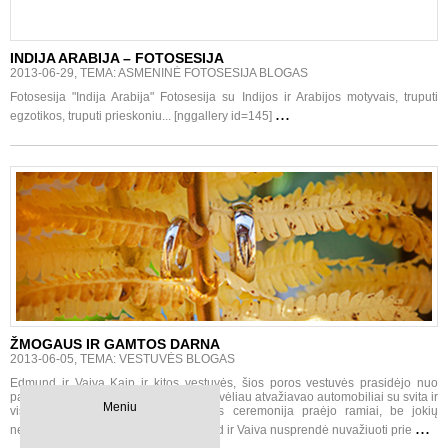
INDIJA ARABIJA – FOTOSESIJA
2013-06-29, TEMA: ASMENINĖ FOTOSESIJA BLOGAS
Fotosesija "Indija Arabija" Fotosesija su Indijos ir Arabijos motyvais, truputi
...
egzotikos, truputi prieskoniu... [nggallery id=145]
ŽMOGAUS IR GAMTOS DARNA
2013-06-05, TEMA: VESTUVĖS BLOGAS
Edmund ir Vaiva Kaip ir kitos vestuvės, šios poros vestuvės prasidėjo nuo
pasiruošimo namuose. Kaip ir įprasta, vėliau atvažiavao automobiliai su svita ir
Meniu
visi išvažiavo į bažnyčią. Santuokos ceremonija praėjo ramiai, be jokių
...
nesklandumų. Po ceremonijos Edmund ir Vaiva nusprendė nuvažiuoti prie