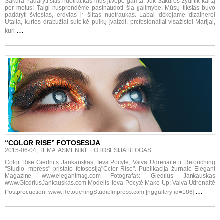
Sakura Padaryti šias nuotraukas mus įkvėpė gamta. Juk Sakuros žydi tik kartą
per metus! Taigi nusprendėme pasinaudoti šia galimybe. Mūsų tikslas buvo
padaryti šviesias, erdvias ir šiltas nuotraukas. Labai dėkojame dizainerei
Utalla, kurios drabužiai suteikė puikų įvaizdį, profesionaliai visažistei Marijai,
...
kuri
“COLOR RISE” FOTOSESIJA
2015-06-04, TEMA: ASMENINĖ FOTOSESIJA BLOGAS
Color Rise Giedrius Jankauskas, Ieva Pocytė, Vaiva Udrėnaitė ir Retouching
"Studio Impress" pristato fotosesiją"Color Rise". Publikacija žurnale Elegant
Magazine www.elegantmag.com Fotografas: Giedrius Jankauskas
www.GiedriusJankauskas.com Modelis: Ieva Pocytė Make-Up: Vaiva Udrėnaitė
...
Postproduction: www.RetouchingStudioImpress.com [nggallery id=186]