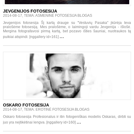
JEVGENIJOS FOTOSESIJA
2014-08-17, TEMA: ASMENINĖ FOTOSESIJA BLOGAS
Jevgenijos fotosesija Šį kartą drauge su "Vestuvių Pasaka" įkūrėja Ieva
pralošėme fotosesiją. Mes pralošėme, o laimingoji vardu Jevgenija - išlošė.
Mergina fotografavosi pirmą kartą, bet pozavo išties šauniai, nuotraukos tą
...
puikiai atspindi. [nggallery id=161]
OSKARO FOTOSESIJA
2014-08-17, TEMA: EROTINĖ FOTOSESIJA BLOGAS
Oskaro fotosesija Profesionalus ir itin fotogeniškas modelis Oskaras, dirbti su
...
juo yra neįtikėtinai lengva. [nggallery id=160]