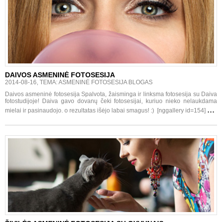
DAIVOS ASMENINĖ FOTOSESIJA
2014-08-16, TEMA: ASMENINĖ FOTOSESIJA BLOGAS
Daivos asmeninė fotosesija Spalvota, žaisminga ir linksma fotosesija su Daiva
fotostudijoje! Daiva gavo dovanų čeki fotosesijai, kuriuo nieko nelaukdama
...
mielai ir pasinaudojo. o rezultatas išėjo labai smagus! :) [nggallery id=154]