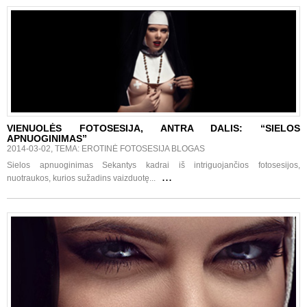
VIENUOLĖS FOTOSESIJA, ANTRA DALIS: “SIELOS
APNUOGINIMAS”
2014-03-02, TEMA: EROTINĖ FOTOSESIJA BLOGAS
Sielos apnuoginimas Sekantys kadrai iš intriguojančios fotosesijos,
...
nuotraukos, kurios sužadins vaizduotę...