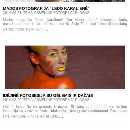
MADOS FOTOGRAFIJA “LEDO KARALIENĖ”
2014-08-21, TEMA: ASMENINĖ FOTOSESIJA BLOGAS
Mados fotografija "Ledo karalienė" Dar viena idėjinė fotosesija, kurią
pavadinau "Ledo karalienė". Kartu su vizažiste Elena sukūrėme šį nuostabų
...
įvaizdį. [nggallery id=167]
IDĖJINĖ FOTOSESIJA SU GĖLĖMIS IR DAŽAIS
2014-08-20, TEMA: ASMENINĖ FOTOSESIJA BLOGAS
Idėjinė fotosesija su gėlėmis ir dažais Šį kartą padirbėjome ties idėjine
fotosesija su vizažiste "Vaiva Make Up", tiesiog savo malonumui. Rezultatas
...
tikrai nenuvylė :) [nggallery id=166]