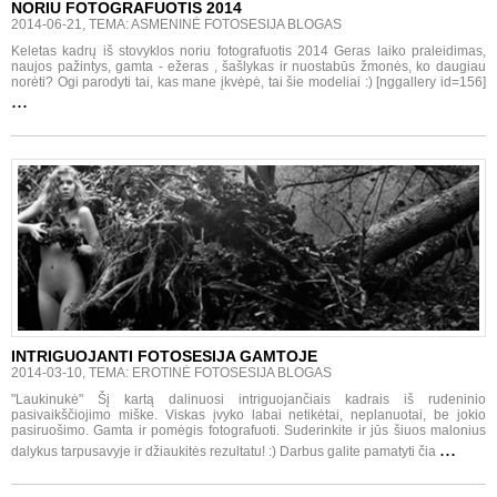
NORIU FOTOGRAFUOTIS 2014
2014-06-21, TEMA: ASMENINĖ FOTOSESIJA BLOGAS
Keletas kadrų iš stovyklos noriu fotografuotis 2014 Geras laiko praleidimas,
naujos pažintys, gamta - ežeras , šašlykas ir nuostabūs žmonės, ko daugiau
norėti? Ogi parodyti tai, kas mane įkvėpė, tai šie modeliai :) [nggallery id=156]
...
INTRIGUOJANTI FOTOSESIJA GAMTOJE
2014-03-10, TEMA: EROTINĖ FOTOSESIJA BLOGAS
"Laukinukė" Šį kartą dalinuosi intriguojančiais kadrais iš rudeninio
pasivaikščiojimo miške. Viskas įvyko labai netikėtai, neplanuotai, be jokio
pasiruošimo. Gamta ir pomėgis fotografuoti. Suderinkite ir jūs šiuos malonius
...
dalykus tarpusavyje ir džiaukitės rezultatu! :) Darbus galite pamatyti čia