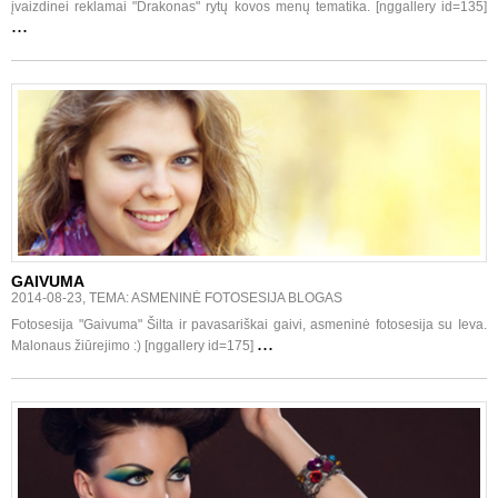
įvaizdinei reklamai "Drakonas" rytų kovos menų tematika. [nggallery id=135]
...
GAIVUMA
2014-08-23, TEMA: ASMENINĖ FOTOSESIJA BLOGAS
Fotosesija "Gaivuma" Šilta ir pavasariškai gaivi, asmeninė fotosesija su Ieva.
...
Malonaus žiūrejimo :) [nggallery id=175]