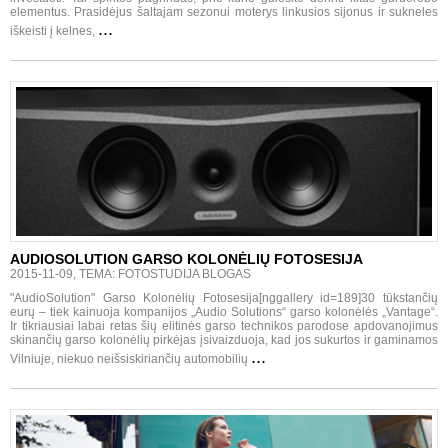
elementus. Prasidėjus šaltajam sezonui moterys linkusios sijonus ir sukneles
...
iškeisti į kelnes,
AUDIOSOLUTION GARSO KOLONĖLIŲ FOTOSESIJA
2015-11-09, TEMA: FOTOSTUDIJA BLOGAS
"AudioSolution" Garso Kolonėlių Fotosesija[nggallery id=189]30 tūkstančių
eurų – tiek kainuoja kompanijos „Audio Solutions“ garso kolonėlės „Vantage“.
Ir tikriausiai labai retas šių elitinės garso technikos parodose apdovanojimus
skinančių garso kolonėlių pirkėjas įsivaizduoja, kad jos sukurtos ir gaminamos
...
Vilniuje, niekuo neišsiskiriančių automobilių