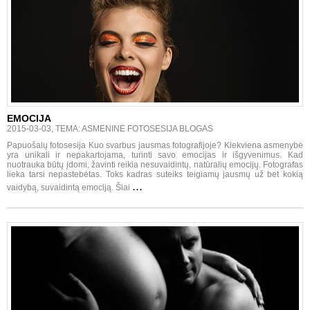
EMOCIJA
2015-03-03, TEMA: ASMENINĖ FOTOSESIJA BLOGAS
Papuošalų fotosesija Kuo svarbus jausmas fotografijoje? Kiekviena asmenybė
yra unikali ir nepakartojama, turinti savo emocijas ir išgyvenimus. Kad
nuotrauka būtų įdomi, žavinti reikia nesuvaidintų, natūralių emocijų. Fotografas
lieka tarsi nepastebėtas. Toks kadras suteiks teigiamų jausmų už bet kokią
...
vaidybą, suvaidintą emociją. Šiai