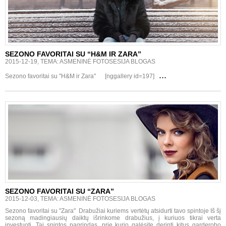
SEZONO FAVORITAI SU “H&M IR ZARA”
2015-12-19, TEMA: ASMENINĖ FOTOSESIJA BLOGAS
...
Sezono favoritai su "H&M ir Zara" [nggallery id=197]
SEZONO FAVORITAI SU “ZARA”
2015-12-03, TEMA: ASMENINĖ FOTOSESIJA BLOGAS
Sezono favoritai su "Zara" Drabužiai kuriems vertėtų atsidurti tavo spintoje Iš šį
sezoną madingiausių daiktų išrinkome drabužius, į kuriuos tikrai verta
investuoti. Tai spintos pagrindas, prie kurio galėsite derinti kitus garderobo