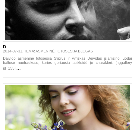
D
2014-07-31, TEMA: ASMENINĖ FOTOSESIJA BLOGAS
Daivido asmeninė fotosesija Stiprus ir vyriškas Deividas įsiamžino juodai
baltose nuotraukose, kurios geriausia atskleidė jo charakteri. [nggallery
...
id=155]