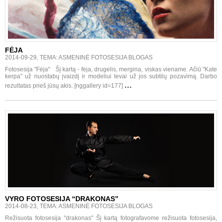
FĖJA
2014-09-29, TEMA: ASMENINĖ FOTOSESIJA BLOGAS
Fotosesija "Fėja" Šį kartą - fėja, drugelis, mergina, viskas viename. Ačiū "Kate
kerpa" už nuostabų įvaizdį ir modeliui Ievai už jos subtilų pozavimą. Darbo
...
rezultatas prieš jūsų akis. [nggallery id=177]
VYRO FOTOSESIJA “DRAKONAS”
2014-08-23, TEMA: ASMENINĖ FOTOSESIJA BLOGAS
Režisuota fotosesija "drakonas" Šį kartą fotografavome režisuota fotosesija,