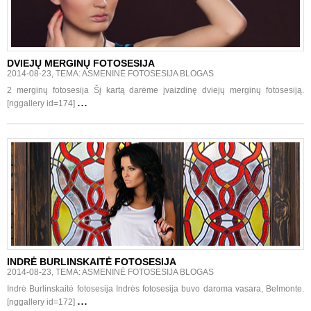
DVIEJŲ MERGINŲ FOTOSESIJA
2014-08-23, TEMA: ASMENINĖ FOTOSESIJA BLOGAS
2 merginų fotosesija Šį kartą darėme įvaizdinę dviejų merginų fotosesiją.
...
[nggallery id=174]
INDRĖ BURLINSKAITĖ FOTOSESIJA
2014-08-23, TEMA: ASMENINĖ FOTOSESIJA BLOGAS
Indrė Burlinskaitė fotosesija Indrės fotosesija buvo daroma vasara, Belmonte.
...
[nggallery id=172]