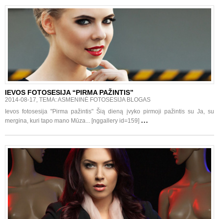
IEVOS FOTOSESIJA “PIRMA PAŽINTIS”
2014-08-17, TEMA: ASMENINĖ FOTOSESIJA BLOGAS
Ievos fotosesija "Pirma pažintis" Šią dieną įvyko pirmoji pažintis su Ja, su
...
mergina, kuri tapo mano Mūza... [nggallery id=159]