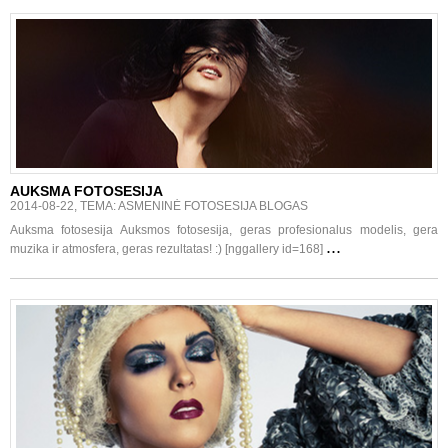
AUKSMA FOTOSESIJA
2014-08-22, TEMA: ASMENINĖ FOTOSESIJA BLOGAS
Auksma fotosesija Auksmos fotosesija, geras profesionalus modelis, gera
...
muzika ir atmosfera, geras rezultatas! :) [nggallery id=168]