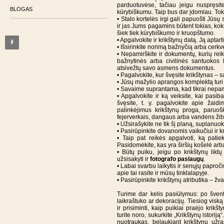
parduotuvėse, tačiau jeigu nuspręsit
BLOGAS
kūrybiškumu. Taip bus dar įdomiau. Tok
• Stalo kortelės irgi gali papuošti Jūsų
ir jas Jums pagamins būtent tokias, kokių
šiek tiek kūrybiškumo ir kruopštumo.
• Apgalvokite ir krikštynų datą. Ją aptart
• Išsirinkite norimą bažnyčią arba cerkv
• Nepamirškite ir dokumentų, kurių rei
bažnytinės arba civilinės santuokos li
atsivežtų savo asmens dokumentus.
• Pagalvokite, kur švęsite krikštynas 
• Jūsų mažylio aprangos komplektą turi su
• Savaime suprantama, kad tikrai nepamir
• Apgalvokite ir ką veiksite, kai pasiba
švęsite, t. y. pagalvokite apie žaidi
palinkėjimus krikštynų proga, paruošk
fejerverkais, dangaus arba vandens žibi
• Užsirašykite ne tik šį planą, suplanuoki
• Pasirūpinkite dovanomis vaikučiui ir k
• Taip pat reikės apgalvoti, ką patiek
Pasidomėkite, kas yra širšių košelė arba 
• Būtų puiku, jeigu po krikštynų lik
užsisakyti ir
fotografo paslaugų
.
• Labai svarbu laikytis ir senųjų paproč
apie tai rasite ir mūsų tinklalapyje.
• Pasirūpinkite krikštynų atributika – žv
Turime dar kelis pasiūlymus: po šven
laikraštuko ar dekoracijų. Tiesiog visk
ir prisiminti, kaip puikiai praėjo krikš
turite noro, sukurkite „Krikštynų istoriją
nuotraukas, belaukiant krikštynų užra