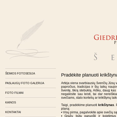
ŠEIMOS FOTOSESIJA
Pradėkite planuoti krikšt
Artėja viena svarbiausių švenčių Jūsų v
PASLAUGŲ FOTO GALERIJA
papročius, tradicijas ir šių laikų nau
šventę, tikrą stebuklą. Aišku, daug kas
FOTO FILMAI
negalėsite sau leisti, tai dar nereišk
svečiams, stalo kortelių ar krikštynų lai
KAINOS
Taigi, pradėkime planuoti
krikštynas
. 
planą:
KONTAKTAI
• Visų pirma, pagalvokite apie svečių są
• Gražu būtų paruošti ir kvietimus 