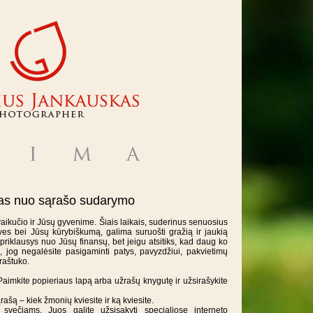
ynas nuo sąrašo sudarymo
aikučio ir Jūsų gyvenime. Šiais laikais, suderinus senuosius
joves bei Jūsų kūrybiškumą, galima suruošti gražią ir jaukią
 priklausys nuo Jūsų finansų, bet jeigu atsitiks, kad daug ko
ia, jog negalėsite pasigaminti patys, pavyzdžiui, pakvietimų
kraštuko.
Paimkite popieriaus lapą arba užrašų knygutę ir užsirašykite
rašą – kiek žmonių kviesite ir ką kviesite.
svečiams. Juos galite užsisakyti specialiose interneto