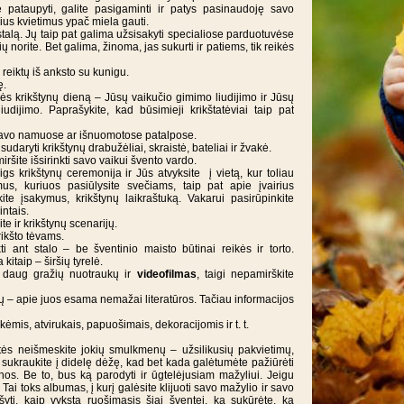
e pataupyti, galite pasigaminti ir patys pasinaudoję savo
ius kvietimus ypač miela gauti.
 stalą. Jų taip pat galima užsisakyti specialiose parduotuvėse
 norite. Bet galima, žinoma, jas sukurti ir patiems, tik reikės
i reiktų iš anksto su kunigu.
ę.
kės krikštynų dieną – Jūsų vaikučio gimimo liudijimo ir Jūsų
udijimo. Paprašykite, kad būsimieji krikštatėviai taip pat
– savo namuose ar išnuomotose patalpose.
daryti krikštynų drabužėliai, skraistė, bateliai ir žvakė.
šite išsirinkti savo vaikui švento vardo.
igs krikštynų ceremonija ir Jūs atvyksite į vietą, kur toliau
mus, kuriuos pasiūlysite svečiams, taip pat apie įvairius
ite įsakymus, krikštynų laikraštuką. Vakarui pasirūpinkite
ntais.
te ir krikštynų scenarijų.
rikšto tėvams.
ti ant stalo – be šventinio maisto būtinai reikės ir torto.
kitaip – širšių tyrelė.
tų daug gražių nuotraukų ir
videofilmas
, taigi nepamirškite
ių – apie juos esama nemažai literatūros. Tačiau informacijos
akėmis, atvirukais, papuošimais, dekoracijomis ir t. t.
tės neišmeskite jokių smulkmenų – užsilikusių pakvietimų,
ą sukraukite į didelę dėžę, kad bet kada galėtumėte pažiūrėti
tynos. Be to, bus ką parodyti ir ūgtelėjusiam mažyliui. Jeigu
“. Tai toks albumas, į kurį galėsite klijuoti savo mažylio ir savo
šyti, kaip vyksta ruošimasis šiai šventei, ką sukūrėte, ką