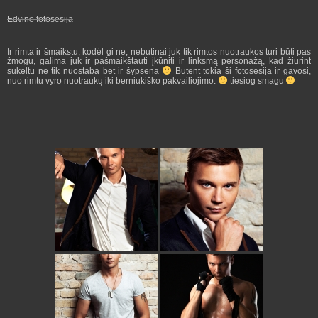
Edvino fotosesija
Ir rimta ir šmaikstu, kodėl gi ne, nebutinai juk tik rimtos nuotraukos turi būti pas
žmogu, galima juk ir pašmaikštauti įkūniti ir linksmą personažą, kad žiurint
sukeltu ne tik nuostaba bet ir šypsena
Butent tokia ši fotosesija ir gavosi,
nuo rimtu vyro nuotraukų iki berniukiško pakvailiojimo.
tiesiog smagu