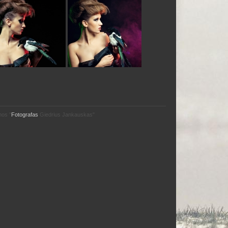
mos "
Fotografas
Giedrius Jankauskas"