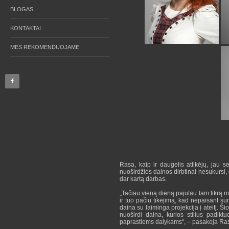
BLOGAS
KONTAKTAI
MES REKOMENDUOJAME
Rasa, kaip ir daugelis atlikėjų, jau se
nuoširdžios dainos dirbtinai nesukursi, 
dar kartą darbas.
„Tačiau vieną dieną pajutau tam tikrą n
ir tuo pačiu tikėjimą, kad nepaisant su
daina su laiminga projekcija į ateitį. Ši
nuoširdi daina, kurios stilius padikt
paprastiems dalykams“, – pasakoja Ra