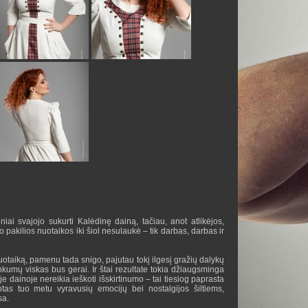
niai svajojo sukurti Kalėdinę dainą, tačiau, anot atlikėjos,
o pakilios nuotaikos iki šiol nesulaukė – tik darbas, darbas ir
uotaiką, pamenu tada snigo, pajutau tokį ilgesį gražių dalykų
nkumų viskas bus gerai. Ir štai rezultate tokia džiaugsminga
oje dainoje nereikia ieškoti išskirtinumo – tai tiesiog paprasta
uotas tuo metu vyravusių emocijų bei nostalgijos šiltiems,
sa.