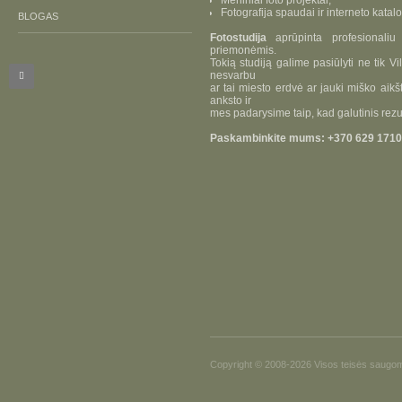
Meniniai foto projektai;
Fotografija spaudai ir interneto kata
BLOGAS
Fotostudija
aprūpinta profesionaliu s
priemonėmis.
Tokią studiją galime pasiūlyti ne tik Vi
nesvarbu
ar tai miesto erdvė ar jauki miško aik
anksto ir
mes padarysime taip, kad galutinis rezul
Paskambinkite mums: +370 629 171
Copyright © 2008-2026 Visos teisės saugo