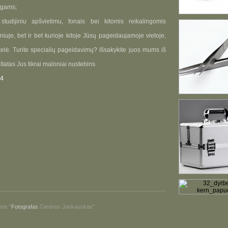
logams;
tudijiniu apšvietimu, fonais bei kitomis reikalingomis
lniuje, bet ir bet kurioje kitoje Jūsų pageidaujamoje vietoje,
štelė. Turite specialių pageidavimų? Išsakykite juos mums iš
tatas Jus tikrai maloniai nustebins.
04
mos "
Fotografas
Giedrius Jankauskas"