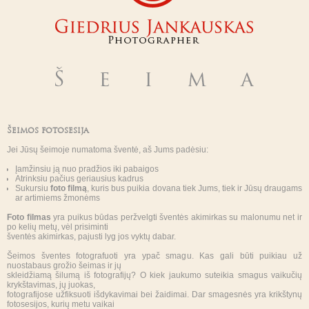
Šeimos fotosesija
Jei Jūsų šeimoje numatoma šventė, aš Jums padėsiu:
Įamžinsiu ją nuo pradžios iki pabaigos
Atrinksiu pačius geriausius kadrus
Sukursiu
foto filmą
, kuris bus puikia dovana tiek Jums, tiek ir Jūsų draugams
ar artimiems žmonėms
Foto filmas
yra puikus būdas peržvelgti šventės akimirkas su malonumu net ir
po kelių metų, vėl prisiminti
šventės akimirkas, pajusti lyg jos vyktų dabar.
Šeimos šventes fotografuoti yra ypač smagu. Kas gali būti puikiau už
nuostabaus grožio šeimas ir jų
skleidžiamą šilumą iš fotografijų? O kiek jaukumo suteikia smagus vaikučių
krykštavimas, jų juokas,
fotografijose užfiksuoti išdykavimai bei žaidimai. Dar smagesnės yra krikštynų
fotosesijos, kurių metu vaikai