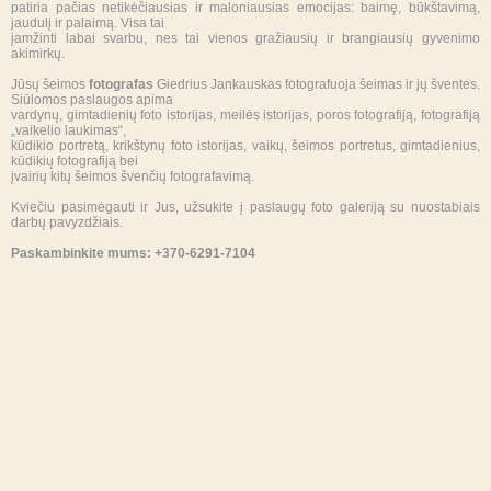
patiria pačias netikėčiausias ir maloniausias emocijas: baimę, būkštavimą,
jaudulį ir palaimą. Visa tai
įamžinti labai svarbu, nes tai vienos gražiausių ir brangiausių gyvenimo
akimirkų.
Jūsų šeimos
fotografas
Giedrius Jankauskas fotografuoja šeimas ir jų šventes.
Siūlomos paslaugos apima
vardynų, gimtadienių foto istorijas, meilės istorijas, poros fotografiją, fotografiją
„vaikelio laukimas“,
kūdikio portretą, krikštynų foto istorijas, vaikų, šeimos portretus, gimtadienius,
kūdikių fotografiją bei
įvairių kitų šeimos švenčių fotografavimą.
Kviečiu pasimėgauti ir Jus, užsukite į paslaugų foto galeriją su nuostabiais
darbų pavyzdžiais.
Paskambinkite mums: +370-6291-7104