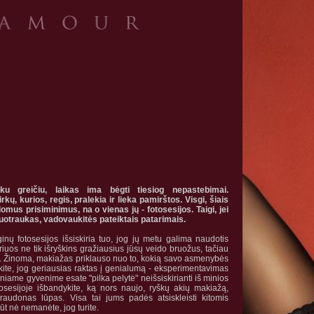
u greičiu, laikas ima bėgti tiesiog nepastebimai.
, kurios, regis, pralekia ir lieka pamirštos. Visgi, šiais
domus prisiminimus, na o vienas jų - fotosesijos. Taigi, jei
nuotraukas, vadovaukitės pateiktais patarimais.
ginų
fotosesijos
i
šsiskiria tuo, jog jų metu galima naudotis
iuos ne tik išryškins gražiausius jūsų veido bruožus, tačiau
kos. Žinoma, makiažas priklauso nuo to, kokią savo asmenybės
rškite, jog geriausias raktas į genialumą - eksperimentavimas
niame gyvenime esate "pilka pelytė" neišsiskirianti iš minios
tosesijoje išbandykite, ką nors naujo, ryškų akių makiažą,
 raudonas lūpas. Visa tai jums padės atsiskleisti kitomis
būt nė nemanėte, jog turite.