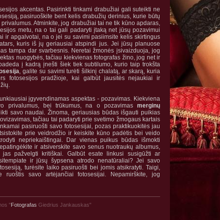
sijos akcentas. Pasirinkti tinkami drabužiai gali suteikti ne
sesiją, pasiruoškite bent kelis drabužių derinius, kurie būtų
sų privalumus. Atminkite, jog drabužiai tai ne tik kūno apdaras,
sesijos metu, na o tai gali padaryti įtaką net jūsų pozavimui
ai ir apgalvotai, na o jei su savimi pasiimsite kelis skirtingus
atars, kuris iš jų geriausiai atspindi jus. Jei jūsų planuose
mas tampa dar svarbesnis. Neretai žmonės įsivaizduoja, jog
ektas nuogybės, tačiau kiekvienas fotografas žino, jog net ir
adeda į kadrą įnešti šiek tiek subtilumo, kurio taip trokšta
tosesija
, galite su savimi turėti šilkinį chalatą, ar skarą, kuria
rs fotosesijos pradžioje, kai galbūt jausitės nejaukiai ir
žių.
 sunkiausiai įgyvendinamas aspektas - pozavimas. Kiekviena
avo privalumus, bei trūkumus, na o pozavimas
merginų
ikti savo naudai. Žinoma, geriausias būdas išgauti puikias
ovizavimas, tačiau tai padaryti prie svetimo žmogaus kartais
e tinkamai pasiruošti savo fotosesijai, pozas praktikuokitės jau
sistokite prie veidrodžio ir keiskite kūno padėtis bei veido
atrodyti nepriekaištingai. Dar vienas puikus būdas išmokti
epatingėkite ir atsiverskite savo senus nuotraukų albumus,
 jas pažvelgti kritiškai. Galbūt esate linkusi susigūžti ar
įsitempiate ir jūsų šypsena atrodo nenatūraliai? Jei savo
osesiją, turėsite laiko pasiruošti bei jomis atsikratyti. Taigi,
te ruoštis savo artėjančiai fotosesijai. Nepamirškite, jog
mos "
Fotografas
Giedrius Jankauskas"