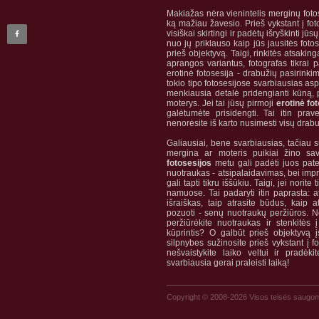
Makiažas nėra vienintelis merginų fotose
ką mažiau žavesio. Prieš vykstant į foto
visiškai skirtingi ir padėtų išryškinti jū
nuo jų priklauso kaip jūs jausitės foto
prieš objektyvą. Taigi, rinkitės atsaking
aprangos variantus, fotografas tikrai p
erotinė
fotosesija
- drabužių pasirinki
tokio tipo fotosesijose svarbiausias asp
menkiausia detalė pridengianti kūną, p
moterys. Jei tai jūsų pirmoji
erotinė fo
galėtumėte prisidengti. Tai itin prave
nenorėsite iš karto nusimesti visų drabu
Galiausiai, bene svarbiausias, tačiau
mergina ar moteris puikiai žino s
fotosesijos
metu gali padėti juos pate
nuotraukas - atsipalaidavimas, bei impr
gali tapti tikru iššūkiu. Taigi, jei norit
namuose. Tai padaryti itin paprasta: at
išraiškas, taip atrasite būdus, kaip 
pozuoti - senų nuotraukų peržiūros. N
peržiūrėkite nuotraukas ir stenkitės į
kūprintis? O galbūt prieš objektyvą 
silpnybes sužinosite prieš vykstant į fot
nešvaistykite laiko veltui ir pradėki
svarbiausia gerai praleisti laiką!
Copyright © 2008-2026 Visos teisės saugo