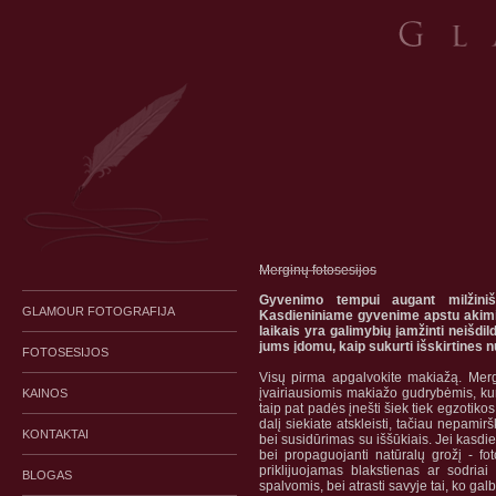
Merginų fotosesijos
Gyvenimo tempui augant milžinišk
GLAMOUR FOTOGRAFIJA
Kasdieniniame gyvenime apstu akimirkų
laikais yra galimybių įamžinti neišdil
jums įdomu, kaip sukurti išskirtines 
FOTOSESIJOS
Visų pirma apgalvokite makiaž
ą. Mer
įvairiausiomis makiažo gudrybėmis, kur
KAINOS
taip pat padės įnešti šiek tiek egzoti
dalį siekiate atskleisti, tačiau nepami
KONTAKTAI
bei susidūrimas su iššūkiais. Jei kasdie
bei propaguojanti natūralų grožį - fo
priklijuojamas blakstienas ar sodriai
BLOGAS
spalvomis, bei atrasti savyje tai, ko gal