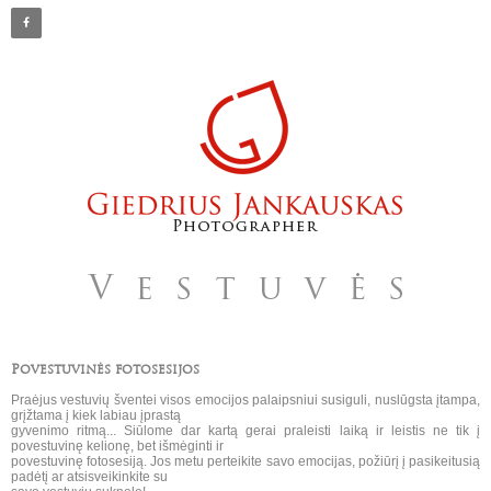
Povestuvinės fotosesijos
Praėjus vestuvių šventei visos emocijos palaipsniui susiguli, nuslūgsta įtampa,
grįžtama į kiek labiau įprastą
gyvenimo ritmą... Siūlome dar kartą gerai praleisti laiką ir leistis ne tik į
povestuvinę kelionę, bet išmėginti ir
povestuvinę fotosesiją. Jos metu perteikite savo emocijas, požiūrį į pasikeitusią
padėtį ar atsisveikinkite su