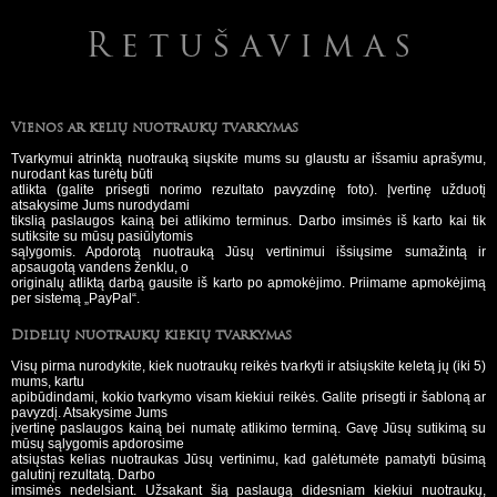
Vienos ar kelių nuotraukų tvarkymas
Tvarkymui atrinktą nuotrauką siųskite mums su glaustu ar išsamiu aprašymu,
nurodant kas turėtų būti
atlikta (galite prisegti norimo rezultato pavyzdinę foto). Įvertinę užduotį
atsakysime Jums nurodydami
tikslią paslaugos kainą bei atlikimo terminus. Darbo imsimės iš karto kai tik
sutiksite su mūsų pasiūlytomis
sąlygomis. Apdorotą nuotrauką Jūsų vertinimui išsiųsime sumažintą ir
apsaugotą vandens ženklu, o
originalų atliktą darbą gausite iš karto po apmokėjimo. Priimame apmokėjimą
per sistemą „PayPal“.
Didelių nuotraukų kiekių tvarkymas
Visų pirma nurodykite, kiek nuotraukų reikės tvarkyti ir atsiųskite keletą jų (iki 5)
mums, kartu
apibūdindami, kokio tvarkymo visam kiekiui reikės. Galite prisegti ir šabloną ar
pavyzdį. Atsakysime Jums
įvertinę paslaugos kainą bei numatę atlikimo terminą. Gavę Jūsų sutikimą su
mūsų sąlygomis apdorosime
atsiųstas kelias nuotraukas Jūsų vertinimu, kad galėtumėte pamatyti būsimą
galutinį rezultatą. Darbo
imsimės nedelsiant. Užsakant šią paslaugą didesniam kiekiui nuotraukų,