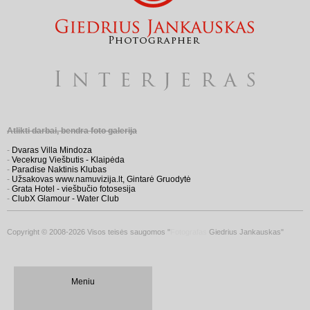
Atlikti darbai, bendra foto galerija
-
Dvaras Villa Mindoza
-
Vecekrug Viešbutis - Klaipėda
-
Paradise Naktinis Klubas
-
Užsakovas www.namuvizija.lt, Gintarė Gruodytė
-
Grata Hotel - viešbučio fotosesija
-
ClubX Glamour - Water Club
Copyright © 2008-2026 Visos teisės saugomos "
Fotografas
Giedrius Jankauskas"
Meniu