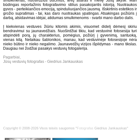
smulkmenas, nuoširdžius bučinius, tėvų ašaras ir meilę Jūsų akyse. Man
būdingas reportažinis fotografavimo stilius pasakojantis istoriją. Nuotraukos
gyvos - perteikiančios emociją, spinduliuojančios jausmą. Išskirtinis estetikos ir
grožio supratimas - tai, kas daro nuotraukas ypatingas. Atsakingas požiūris į
darbą, atsidavimas idėjai, atidumas smulkmenoms - svarbi mano darbo dalis.
Į kiekvienas vestuves žiūriu kitomis akimis, visuomet didelį dėmesį skiriu
bendravimui su jaunavedžiais. Nuoširdžiai tikiu, kad vestuvinė fotosesija turi
atspindėti porą, jų charakterius, pomėgius, požiūrį į gyvenimą, santuoką,
vienas kitą. Netaikau šablonikos, manau, kad vestuvinėje fotosesijoje nėra
nieko būtino ir nieko negalimo. Jaunavedžių vizijos išpildymas - mano tikslas.
Daugiau nei žodžiai pasakys vestuvių fotogalerija.
Pagarbiai,
Jūsų vestuvių fotografas - Giedrius Jankauskas
Copyright © 2008-2026 Visos teisės saugomos "
Fotografas
Giedrius Jankauskas"