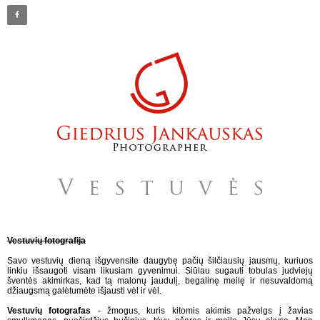
Vestuvių fotografija
Savo vestuvių dieną išgyvensite daugybę pačių šilčiausių jausmų, kuriuos
linkiu išsaugoti visam likusiam gyvenimui. Siūlau sugauti tobulas judviejų
šventės akimirkas, kad tą malonų jaudulį, begalinę meilę ir nesuvaldomą
džiaugsmą galėtumėte išjausti vėl ir vėl.
Vestuvių fotografas
- žmogus, kuris kitomis akimis pažvelgs į žavias