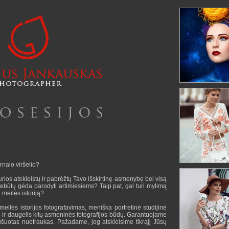
urnalo viršelio?
urios atskleistų ir pabrėžtų Tavo išskirtinę asmenybę bei visą
nebūtų gėda parodyti artimiesiems? Taip pat, gal turi mylimą
meilės istoriją?
meilės istorijos fotografavimas, meniška portretinė studijinė
lio ir daugelis kitų asmeninės fotografijos būdų. Garantuojame
ušuotas nuotraukas. Pažadame, jog atskleisime tikrąjį Jūsų