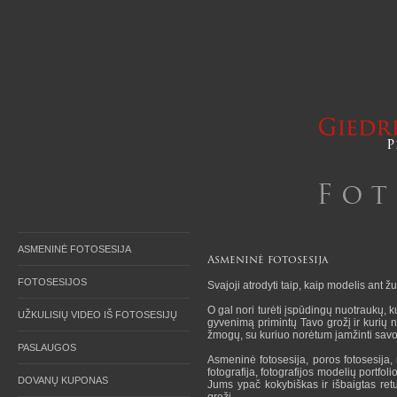
ASMENINĖ FOTOSESIJA
Asmeninė fotosesija
FOTOSESIJOS
Svajoji atrodyti taip, kaip modelis ant ž
O gal nori turėti įspūdingų nuotraukų, k
UŽKULISIŲ VIDEO IŠ FOTOSESIJŲ
gyvenimą primintų Tavo grožį ir kurių 
žmogų, su kuriuo norėtum įamžinti savo 
PASLAUGOS
Asmeninė fotosesija, poros fotosesija, 
fotografija, fotografijos modelių portfo
DOVANŲ KUPONAS
Jums ypač kokybiškas ir išbaigtas ret