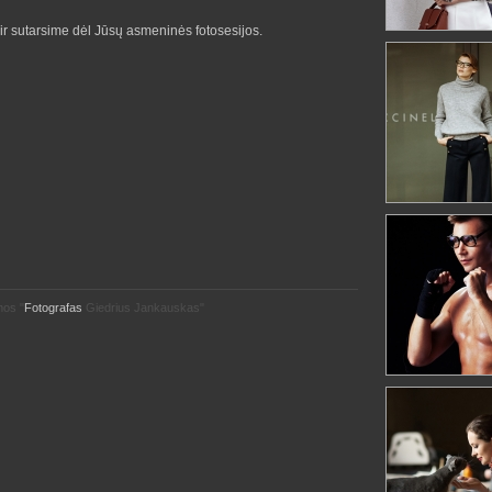
ir sutarsime dėl Jūsų asmeninės fotosesijos.
mos "
Fotografas
Giedrius Jankauskas"