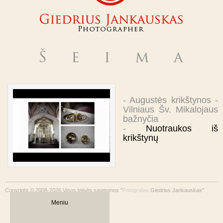
- Augustės krikštynos -
Vilniaus Šv. Mikalojaus
bažnyčia
-
Nuotraukos iš
krikštynų
Copyright © 2008-2026 Visos teisės saugomos "
Fotografas
Giedrius Jankauskas"
Meniu