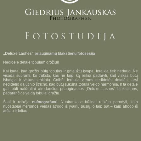
„Deluxe Lashes“
priauginamų blakstienų fotosesija
Nedidelė detalė tobulam grožiui!
Kai kada, kad grožis būtų tobulas ir gniaužtų kvapą, tereikia tiek nedaug. Ne
visada supranti, ko trūksta, kas ne taip, ką reikia padaryti, kad viskas būtų
išbaigta ir viskas tenkintų. Galbūt tereikia vienos nedidelės detalės, tarsi
nedidelio galutinio štricho, kad būtų sukurta tobula veido harmonija. Ir ta detalė
gali būti natūraliai atrodančios priauginamos „Deluxe Lashes“ blakstienos,
padarančios veidą tobulai gražiu.
Šitai ir reikėjo
nufotografuoti
. Nuotraukose būtinai reikėjo parodyti, kaip
nuostabiai merginos veidas atrodo iš įvairių pusių, o taip pat ‒ kaip atrodo iš
arčiau ir toliau.