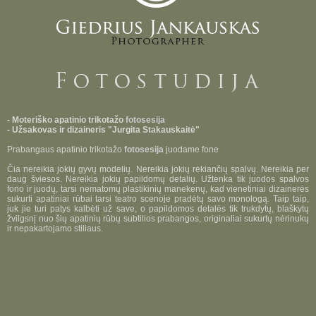
- Moteriško apatinio trikotažo
fotosesija
- Užsakovas ir dizaineris "Jurgita Stakauskaitė"
Prabangaus apatinio trikotažo
fotosesija
juodame fone
Čia nereikia jokių gyvų modelių. Nereikia jokių rėkiančių spalvų. Nereikia per
daug šviesos. Nereikia jokių papildomų detalių. Užtenka tik juodos spalvos
fono ir juodų, tarsi nematomų plastikinių manekenų, kad vienetiniai dizainerės
sukurti apatiniai rūbai tarsi teatro scenoje pradėtų savo monologą. Taip taip,
juk jie turi patys kalbėti už save, o papildomos detalės tik trukdytų, blaškytų
žvilgsnį nuo šių apatinių rūbų subtilios prabangos, originaliai sukurtų nėrinukų
ir nepakartojamo stiliaus.