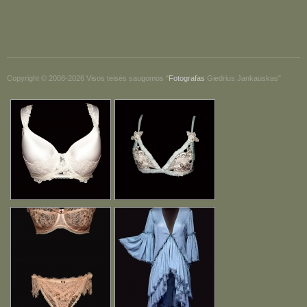
Copyright © 2008-2026 Visos teisės saugomos "
Fotografas
Giedrius Jankauskas"