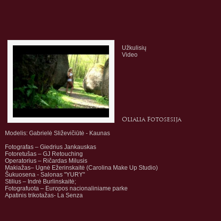
Užkulisių
Video
Olialia
Fotosesija
Modelis: Gabrielė Sliževičiūtė - Kaunas
Fotografas – Giedrius Jankauskas
Fotoretušas
– GJ Retouching
Operatorius – Ričardas Milusis
Makiažas– Ugnė Ežerinskaitė (Carolina Make Up Studio)
Šukuosena - Salonas "YURY"
Stilius – Indrė Burlinskaitė;
Fotografuota – Europos nacionaliniame parke
Apatinis trikotažas- La Senza