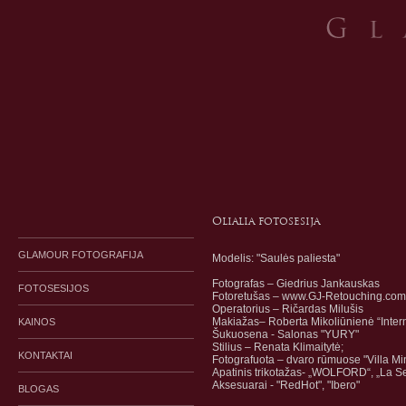
Olialia fotosesija
GLAMOUR FOTOGRAFIJA
Modelis: "Saulės paliesta"
Fotografas
– Giedrius Jankauskas
FOTOSESIJOS
Fotoretušas
–
www.GJ-Retouching.com
Operatorius – Ričardas Milušis
Makiažas– Roberta Mikoliūnienė “Inter
KAINOS
Šukuosena - Salonas "YURY"
Stilius – Renata Klimaitytė;
KONTAKTAI
Fotografuota – dvaro rūmuose "Villa M
Apatinis trikotažas- „WOLFORD“, „La S
Aksesuarai - "RedHot
", "Ibero"
BLOGAS