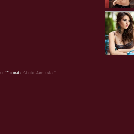
mos "
Fotografas
Giedrius Jankauskas"