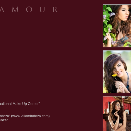
national Make Up Center”.
indoza" (www.villamindoza.com)
enza“.